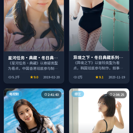
异境之下·冬日典藏系列温
星河任务·典藏·冬日典藏
情叙事引人入胜
系列温情叙事引人入胜
《异境之下》以冒险类型为看
《星河任务·典藏》以悬疑类型
点，韩国班底参与制作，叙事完
为看点，中国香港班底参与制
整、节奏舒适，适合休闲时段观
作，叙事完整、节奏舒适，适合
5.2千
9.0
2019-02-20
2万
9.1
2023-11-19
看。
休闲时段观看。
电视剧
综艺
2:41:43
2:04:25