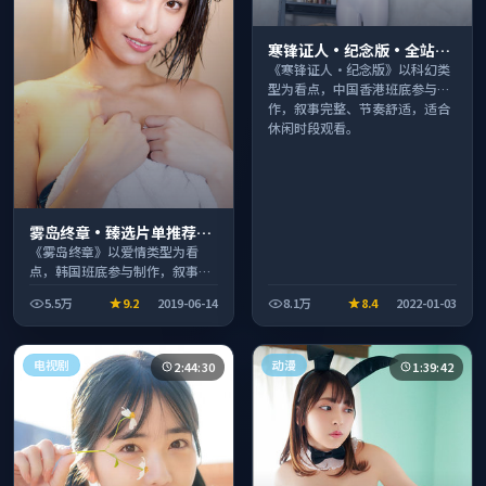
寒锋证人·纪念版·全站高
分推荐节奏紧凑值得追看
《寒锋证人·纪念版》以科幻类
型为看点，中国香港班底参与制
作，叙事完整、节奏舒适，适合
休闲时段观看。
雾岛终章·臻选片单推荐画
质清晰观看流畅
《雾岛终章》以爱情类型为看
点，韩国班底参与制作，叙事完
整、节奏舒适，适合休闲时段观
5.5万
9.2
2019-06-14
8.1万
8.4
2022-01-03
看。
电视剧
动漫
2:44:30
1:39:42