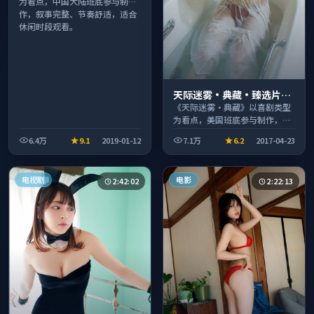
为看点，中国大陆班底参与制
作，叙事完整、节奏舒适，适合
休闲时段观看。
天际迷雾·典藏·臻选片单
推荐画质清晰观看流畅
《天际迷雾·典藏》以喜剧类型
为看点，美国班底参与制作，叙
事完整、节奏舒适，适合休闲时
6.4万
9.1
2019-01-12
7.1万
6.2
2017-04-23
段观看。
电视剧
电影
2:42:02
2:22:13