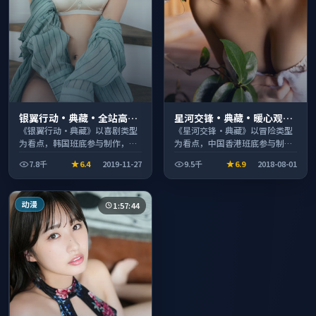
银翼行动·典藏·全站高分
星河交锋·典藏·暖心观影
推荐节奏紧凑值得追看
季口碑发酵持续升温
《银翼行动·典藏》以喜剧类型
《星河交锋·典藏》以冒险类型
为看点，韩国班底参与制作，叙
为看点，中国香港班底参与制
事完整、节奏舒适，适合休闲时
作，叙事完整、节奏舒适，适合
7.8千
6.4
2019-11-27
9.5千
6.9
2018-08-01
段观看。
休闲时段观看。
动漫
1:57:44