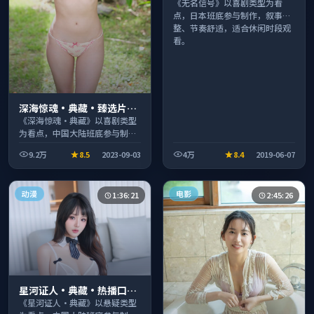
情扎实演技在线
《无名信号》以喜剧类型为看
点，日本班底参与制作，叙事完
整、节奏舒适，适合休闲时段观
看。
深海惊魂·典藏·臻选片单
推荐画质清晰观看流畅
《深海惊魂·典藏》以喜剧类型
为看点，中国大陆班底参与制
作，叙事完整、节奏舒适，适合
9.2万
8.5
2023-09-03
4万
8.4
2019-06-07
休闲时段观看。
动漫
电影
1:36:21
2:45:26
星河证人·典藏·热播口碑
之作剧情扎实演技在线
《星河证人·典藏》以悬疑类型