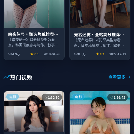
暗夜信号·臻选片单推荐画
无名迷雾·全站高分推荐节
质清晰观看流畅
奏紧凑值得追看
《暗夜信号》以悬疑类型为看
《无名迷雾》以犯罪类型为看
点，韩国班底参与制作，叙事完
点，日本班底参与制作，叙事完
整、节奏舒适，适合休闲时段观
整、节奏舒适，适合休闲时段观
4.9万
7.3
2019-04-26
8.3万
8.3
2022-12-12
看。
看。
热门视频
查看更多 →
电影
电影
1:32:30
1:56:42