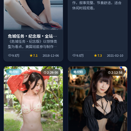
作，叙事完整、节奏舒适，适合
休闲时段观看。
危城任务·纪念版·全站高
分推荐节奏紧凑值得追看
《危城任务·纪念版》以惊悚类
型为看点，美国班底参与制作，
叙事完整、节奏舒适，适合休闲
9.8万
7.1
2018-12-06
9.8万
7.3
2021-02-10
时段观看。
电视剧
电视剧
2:29:00
2:12:58