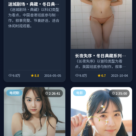
迷城剧场·典藏·冬日典藏
系列温情叙事引人入胜
《迷城剧场·典藏》以科幻类型
为看点，中国香港班底参与制
作，叙事完整、节奏舒适，适合
休闲时段观看。
长夜失序·冬日典藏系列温
情叙事引人入胜
《长夜失序》以冒险类型为看
点，英国班底参与制作，叙事完
整、节奏舒适，适合休闲时段观
9.8万
8.8
2016-05-05
9.8万
6.7
2023-10-04
看。
电视剧
电影
2:26:41
2:35:00