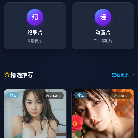
纪
漫
纪录片
动画片
6
部影片
711
部影片
精选推荐
查看更多 →
综艺
综艺
2:13:01
1:28:17