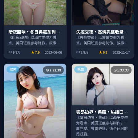
暗夜回响·冬日典藏系列温
失控交锋·高清完整收录适
情叙事引人入胜
合周末一口气刷完
《暗夜回响》以动作类型为看
《失控交锋》以爱情类型为看
点，美国班底参与制作，叙事完
点，英国班底参与制作，叙事完
整、节奏舒适，适合休闲时段观
整、节奏舒适，适合休闲时段观
9.8万
7.9
2023-06-06
9.8万
6.2
2022-11-17
看。
看。
综艺
电影
2:22:39
1:33:33
雾岛边界·典藏·热播口碑
之作剧情扎实演技在线
《雾岛边界·典藏》以战争类型
为看点，美国班底参与制作，叙
事完整、节奏舒适，适合休闲时
段观看。