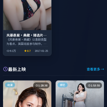
风暴悬案·典藏·臻选片单
推荐画质清晰观看流畅
《风暴悬案·典藏》以喜剧类型
为看点，英国班底参与制作，叙
事完整、节奏舒适，适合休闲时
9.1万
8.7
2017-01-25
段观看。
最新上映
查看更多 →
动漫
综艺
1:28:38
1:53:55