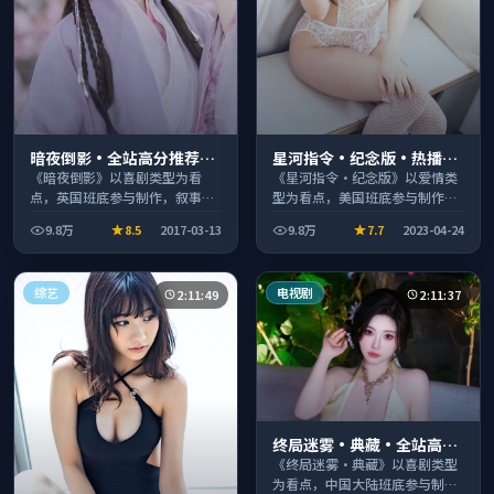
暗夜倒影·全站高分推荐节
星河指令·纪念版·热播口
奏紧凑值得追看
碑之作剧情扎实演技在线
《暗夜倒影》以喜剧类型为看
《星河指令·纪念版》以爱情类
点，英国班底参与制作，叙事完
型为看点，美国班底参与制作，
整、节奏舒适，适合休闲时段观
叙事完整、节奏舒适，适合休闲
9.8万
8.5
2017-03-13
9.8万
7.7
2023-04-24
看。
时段观看。
综艺
电视剧
2:11:49
2:11:37
终局迷雾·典藏·全站高分
推荐节奏紧凑值得追看
《终局迷雾·典藏》以喜剧类型
为看点，中国大陆班底参与制