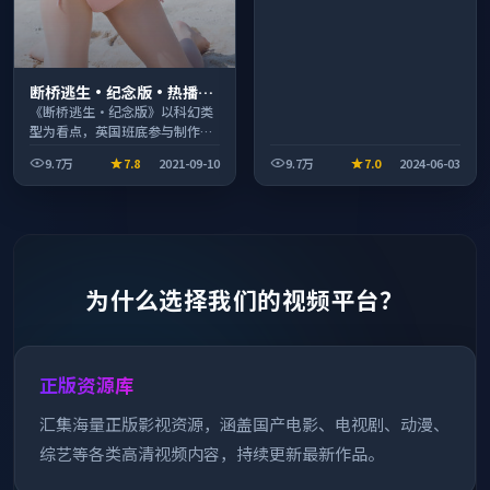
断桥逃生·纪念版·热播口
碑之作剧情扎实演技在线
《断桥逃生·纪念版》以科幻类
型为看点，英国班底参与制作，
叙事完整、节奏舒适，适合休闲
9.7万
7.8
2021-09-10
9.7万
7.0
2024-06-03
时段观看。
为什么选择我们的视频平台？
正版资源库
汇集海量正版影视资源，涵盖国产电影、电视剧、动漫、
综艺等各类高清视频内容，持续更新最新作品。