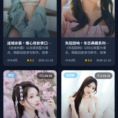
迷城余震·暖心观影季口碑
失控回响·冬日典藏系列温
发酵持续升温
情叙事引人入胜
《迷城余震》以动漫类型为看
《失控回响》以科幻类型为看
点，韩国班底参与制作，叙事完
点，韩国班底参与制作，叙事完
整、节奏舒适，适合休闲时段观
整、节奏舒适，适合休闲时段观
9.8万
8.2
2023-11-22
9.8万
6.8
2024-11-22
看。
看。
综艺
电视剧
1:36:01
2:35:21