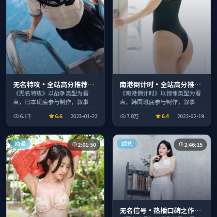
无名特攻·全站高分推荐节
南港倒计时·全站高分推荐
奏紧凑值得追看
节奏紧凑值得追看
《无名特攻》以战争类型为看
《南港倒计时》以惊悚类型为看
点，日本班底参与制作，叙事完
点，韩国班底参与制作，叙事完
整、节奏舒适，适合休闲时段观
整、节奏舒适，适合休闲时段观
6.1千
6.6
2023-01-22
7.8万
6.4
2022-02-19
看。
看。
动漫
综艺
2:01:50
2:46:15
无名信号·热播口碑之作剧